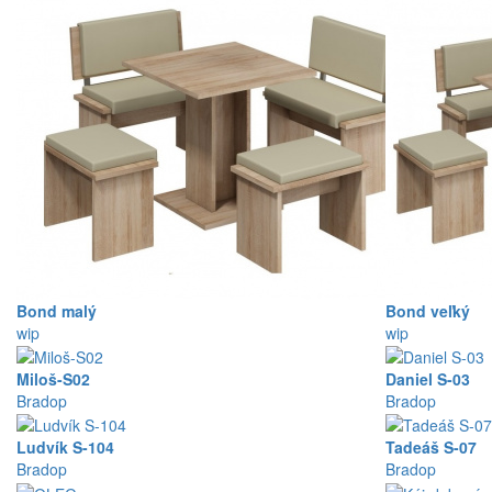
Bond malý
Bond veľký
wip
wip
Miloš-S02
Daniel S-03
Bradop
Bradop
Ludvík S-104
Tadeáš S-07
Bradop
Bradop