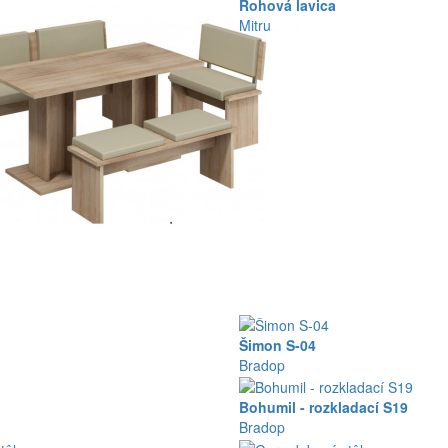
Rohová lavica
Mitru
Šimon S-04
Bradop
Bohumil - rozkladací S19
Bradop