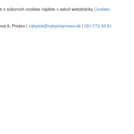
cie o súboroch cookies nájdete v sekcii webstránky
Cookies
.
va 8, Prešov |
nabytok@nabytokpresov.sk
|
051/772 36 81