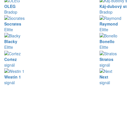
OLEG
Káj-dubový st
Bradop
Bradop
Socrates
Raymond
Elitte
Elitte
Blacky
Bonello
Elitte
Elitte
Cortez
Stratos
signál
signál
Westin 1
Next
signál
signál