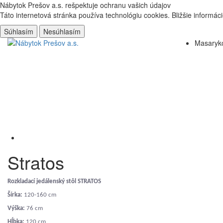
Nábytok Prešov a.s.
rešpektuje ochranu vašich údajov
Táto internetová stránka používa technológiu cookies. Bližšie informá
Súhlasím
Nesúhlasím
Masaryko
Stratos
Rozkladací jedálenský stôl STRATOS
Šírka:
120-160 cm
Výška:
76 cm
Hĺbka:
120 cm