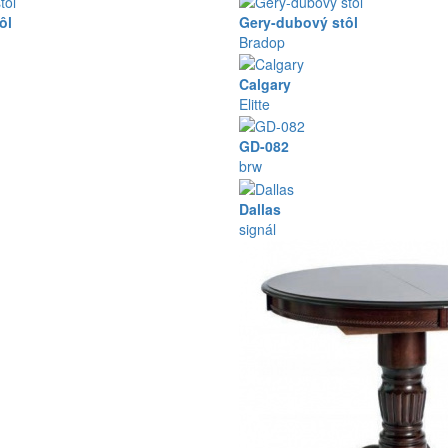
ôl
Gery-dubový stôl
Bradop
Calgary
Elitte
GD-082
brw
Dallas
signál