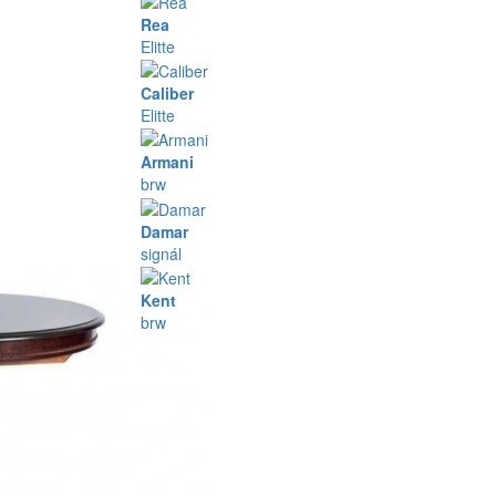
Rea
Elitte
Caliber
Elitte
Armani
brw
Damar
signál
Kent
brw