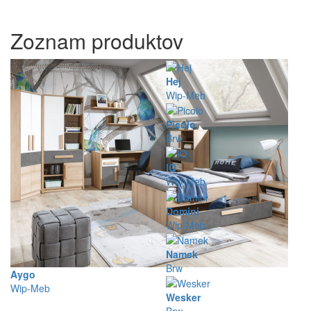
Zoznam produktov
Hej
Wip-Meb
Picolo
Brw
IQ
Wip-Meb
Domini
Wip-Meb
Namek
Brw
Aygo
Wip-Meb
Wesker